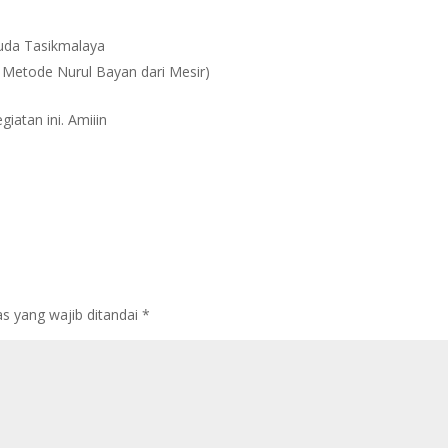
uda Tasikmalaya
 Metode Nurul Bayan dari Mesir)
atan ini. Amiiin
s yang wajib ditandai
*