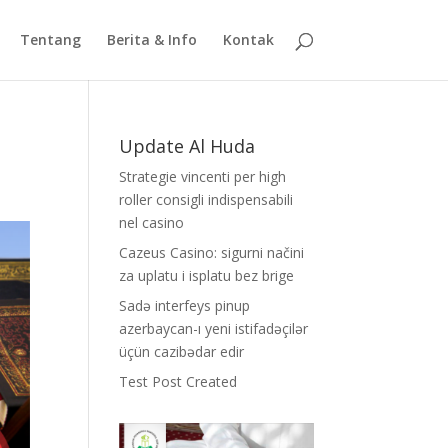
Tentang
Berita & Info
Kontak
Update Al Huda
Strategie vincenti per high
roller consigli indispensabili
nel casino
Cazeus Casino: sigurni načini
za uplatu i isplatu bez brige
Sadə interfeys pinup
azerbaycan-ı yeni istifadəçilər
üçün cazibədar edir
Test Post Created